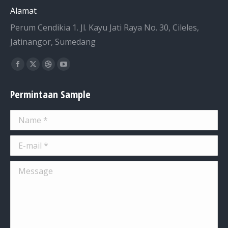
Alamat
Perum Cendikia 1. Jl. Kayu Jati Raya No. 30, Cileles,
Jatinangor, Sumedang
Find us on:
Facebook
X
Dribbble
YouTube
page
page
page
page
Permintaan Sample
opens
opens
opens
opens
in
in
in
in
Name *
new
new
new
new
window
window
window
window
E-mail *
Message