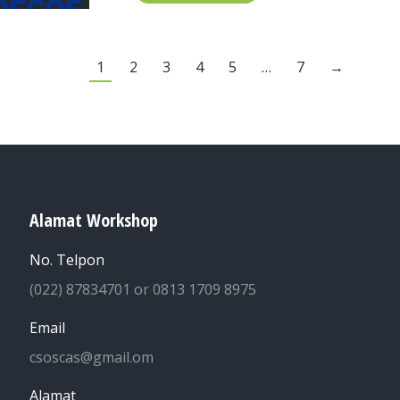
1
2
3
4
5
…
7
→
Alamat Workshop
No. Telpon
(022) 87834701 or 0813 1709 8975
Email
csoscas@gmail.om
Alamat