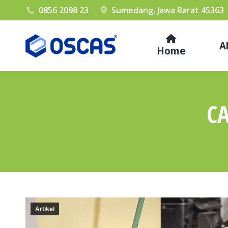
0856 2098 23
Sumedang, Jawa Barat 45363
A
Home
C
Artikel