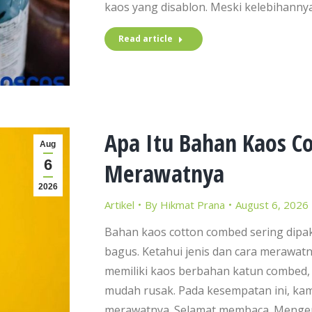
kaos yang disablon. Meski kelebihanny
Read article
Apa Itu Bahan Kaos Co
Aug
6
Merawatnya
2026
Artikel
By
Hikmat Prana
August 6, 2026
Bahan kaos cotton combed sering dipa
bagus. Ketahui jenis dan cara merawatn
memiliki kaos berbahan katun combed,
mudah rusak. Pada kesempatan ini, kam
merawatnya. Selamat membaca. Menge