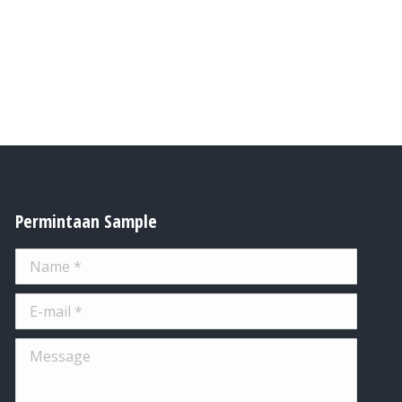
Permintaan Sample
Name *
E-mail *
Message