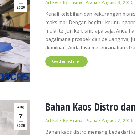
Artikel
By
Hikmat Prana
August 8, 2026
2026
Kenali kelebihan dan kekurangan bisni
maksimal. Dengan begitu, keuntungann
mulai terjun ke bisnis apa saja, Anda h
bagaimana prospek dan peluangnya, jug
demikian, Anda bisa merencanakan stra
Read article
Bahan Kaos Distro da
Aug
7
Artikel
By
Hikmat Prana
August 7, 2026
2026
Bahan kaos distro memang beda dari ka