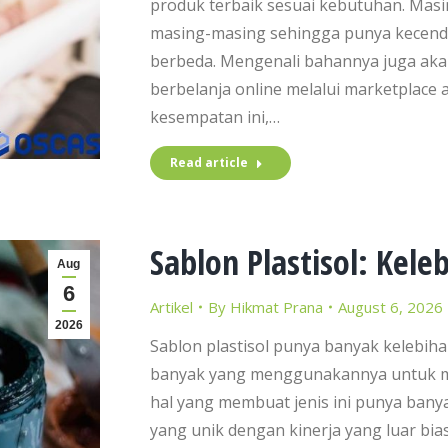
produk terbaik sesuai kebutuhan. Masi
masing-masing sehingga punya kecen
berbeda. Mengenali bahannya juga ak
berbelanja online melalui marketplace a
kesempatan ini,…
Read article
Sablon Plastisol: Kel
Aug
6
Artikel
By
Hikmat Prana
August 6, 2026
2026
Sablon plastisol punya banyak kelebihan
banyak yang menggunakannya untuk men
hal yang membuat jenis ini punya banya
yang unik dengan kinerja yang luar bi