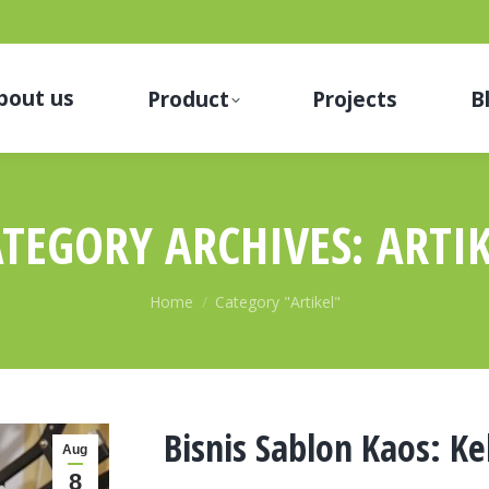
bout us
Product
Projects
B
ATEGORY ARCHIVES:
ARTI
You are here:
Home
Category "Artikel"
Bisnis Sablon Kaos: 
Aug
8