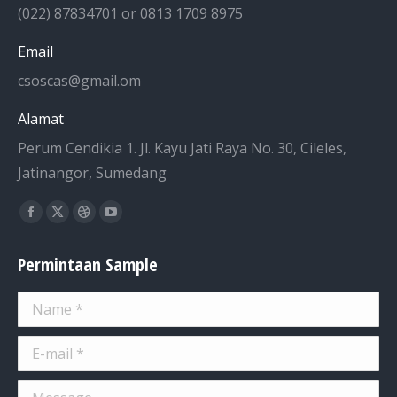
(022) 87834701 or 0813 1709 8975
Email
csoscas@gmail.om
Alamat
Perum Cendikia 1. Jl. Kayu Jati Raya No. 30, Cileles,
Jatinangor, Sumedang
Find us on:
Facebook
X
Dribbble
YouTube
page
page
page
page
Permintaan Sample
opens
opens
opens
opens
in
in
in
in
Name *
new
new
new
new
window
window
window
window
E-mail *
Message