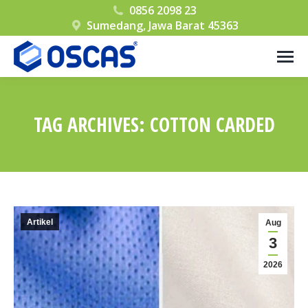
0856 2098 23
Sumedang, Jawa Barat 45363
TAG ARCHIVES:
COTTON CARDED
You are here:
Artikel
Aug
3
2026