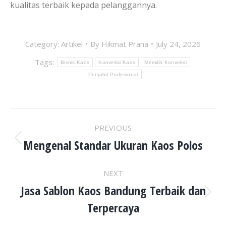
kualitas terbaik kepada pelanggannya.
Category:
Artikel
By
Hikmat Prana
July 24, 2026
Tags:
Bisnis Kaos
Konveksi Kaos
Memilih Konveksi
Penjahit Profesional
POST
PREVIOUS
NAVIGATION
Mengenal Standar Ukuran Kaos Polos
Previous
post:
NEXT
Jasa Sablon Kaos Bandung Terbaik dan
Next
Terpercaya
post: