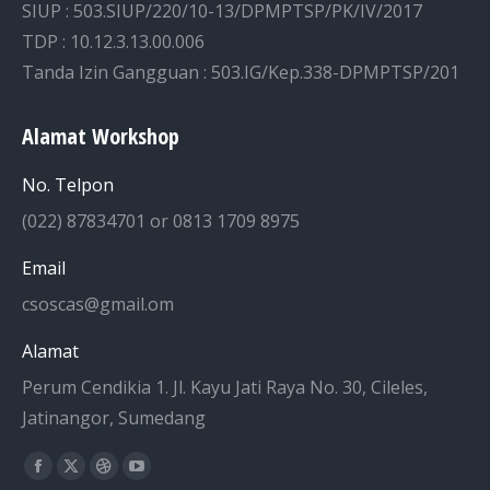
SIUP : 503.SIUP/220/10-13/DPMPTSP/PK/IV/2017
TDP : 10.12.3.13.00.006
Tanda Izin Gangguan : 503.IG/Kep.338-DPMPTSP/201
Alamat Workshop
No. Telpon
(022) 87834701 or 0813 1709 8975
Email
csoscas@gmail.om
Alamat
Perum Cendikia 1. Jl. Kayu Jati Raya No. 30, Cileles,
Jatinangor, Sumedang
Find us on:
Facebook
X
Dribbble
YouTube